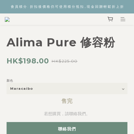
會 員 積 分 :  折 扣 後 價 格 仍 可 使 用 積 分 抵 扣，現 金 回 贈 輕 鬆 折 上 折
Alima Pure 修容粉
HK$198.00
HK$225.00
顏色
售完
若想購買，請聯絡我們。
聯絡我們