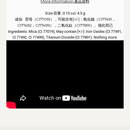
More Information 產品資料
Size 容量: 0.15 oz/ 4.5 g
雲母（CI77019），可能含有[+/-]：氧化鐵（CI77491，
成份:
CI77492，CI77499），二氧化鈦（CI77891）。
僅此而已
Ingredients:
Mica (CI 77019), May contain [+/-]: Iron Oxides (CI 77491,
CI 77492, CI 77499), Titanium Dioxide (CI 77891). Nothing more.