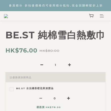
會 員 積 分 :  折 扣 後 價 格 仍 可 使 用 積 分 抵 扣，現 金 回 贈 輕 鬆 折 上 折
BE.ST 純棉雪白熱敷巾
HK$76.00
HK$80.00
以優惠價加購商品
BE.ST 水光橘香橙花果凍唇油
優惠價 HK$78.00