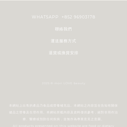
WHATSAPP +852 96903178
聯絡我們
運送服務方式
退貨或換貨安排
2025 © mori LOVE beauty
本網站上出售的產品乃食品或營養補充品。本網站之內容旨在告知有關保
健品之營養及生理作用。本網站所載內容及資料僅供參考，絕對非用作治
療、醫療或預防任何疾病，並無作為專業意見之意圖。
All products presented on this website are food or dietary