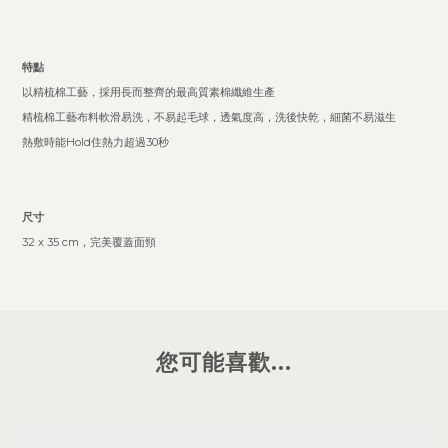
特點
以精梳棉工藝，採用長而整齊的最高質素棉纖維生產
精梳棉工藝布料軟滑易洗，不易起毛球，透氣度高，洗後快乾，細菌不易滋生
熱敷時能Hold住熱力超過30秒
尺寸
32 x 35 cm，完美覆蓋面頸
您可能喜歡...