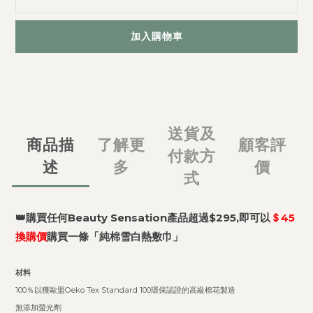
加入購物車
送貨及
商品描
了解更
顧客評
付款方
述
多
價
式
👑購買任何Beauty Sensation產品超過$295,即可以
＄45
換購價
購買一條「純棉雪白熱敷巾」
材料
100％以獲歐盟Oeko Tex Standard 100環保認證的高級棉花製造
無添加螢光劑