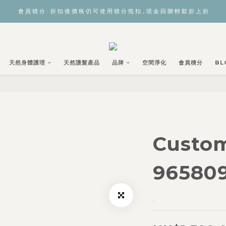
會 員 積 分 :  折 扣 後 價 格 仍 可 使 用 積 分 抵 扣，現 金 回 贈 輕 鬆 折 上 折
天然身體護理
天然護髮產品
品牌
空間淨化
會員積分
BL
Custo
96580
.