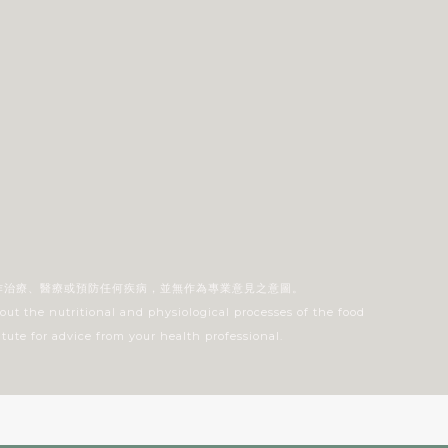
作治療、醫療或預防任何疾病，並無作為專業意見之意圖。
out the nutritional and physiological processes of the food
tute for advice from your health professional.