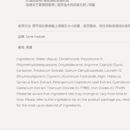
‧
紅藻提取物
|
幫助調節皮脂形成
‧
玫瑰天竺葵葉提取物
|
提供強大的抗氧化劑 | 保護
使用方法: 用手指在整個臉上塗豌豆大小的量，直至吸收。與任何粉底液混合使
品牌:
Jane Iredale
產地: 美國
Ingredients: Water (Aqua), Dimethicone, Polysilicone-11,
Polymethylsilsesquioxane, Octyldodecanol, Arginine, Caprylyl Glycol,
Carbomer, Potassium Sorbate, Sodium Dehydroacetate, Laureth-12,
Ethylhexylglycerin, Glycerin, Aluminum Hydroxide, Algin, Hibiscus
Syriacus Bark Extract, Pelargonium Capitatum Leaf Extract, Cyanidium
Caldarium Extract, Titanium Dioxide (Ci 77891), Iron Oxides (Ci 77491)
Please be aware that ingredient lists may change or vary from time to
time. Please refer to the ingredient list on the product package you rece
for the most up-to-date list of ingredients.