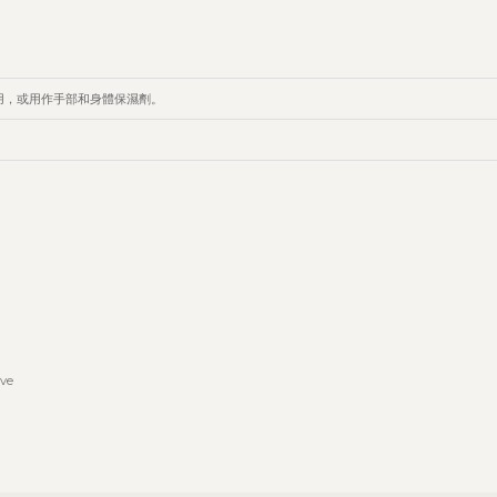
用，或用作手部和身體保濕劑。
ive