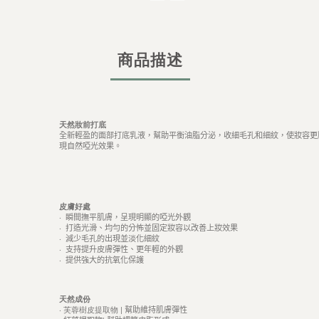
商品描述
天然妝前打底
全新輕盈的面部打底乳液，幫助平衡油脂分泌，收細毛孔和細紋，使妝容更
現自然啞光效果。
皮膚好處
‧
瞬間撫平肌膚，呈現明顯的啞光外觀
‧
打造光滑、均勻的分怖並固定妝容以改善上妝效果
‧
減少毛孔的出現並淡化細紋
‧
支持提升皮膚彈性、更年輕的外觀
‧
提供強大的抗氧化保護
天然成份
‧
芙蓉樹皮提取物
|
幫助維持肌膚彈性