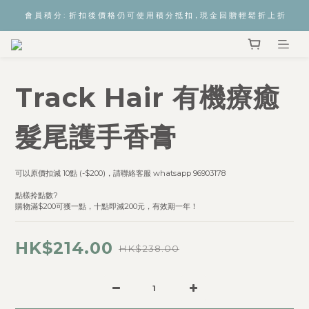
會 員 積 分 :  折 扣 後 價 格 仍 可 使 用 積 分 抵 扣，現 金 回 贈 輕 鬆 折 上 折
Track Hair 有機療癒
髮尾護手香膏
可以原價扣減 10點 (-$200)，請聯絡客服 whatsapp 96903178
點樣拎點數? 
購物滿$200可獲一點，十點即減200元，有效期一年！
HK$214.00
HK$238.00