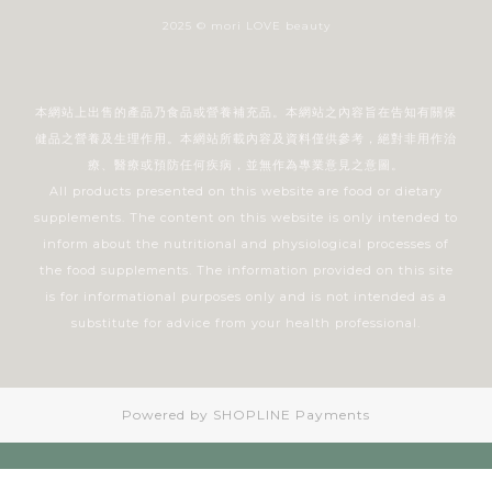
2025 © mori LOVE beauty
本網站上出售的產品乃食品或營養補充品。本網站之內容旨在告知有關保
健品之營養及生理作用。本網站所載內容及資料僅供參考，絕對非用作治
療、醫療或預防任何疾病，並無作為專業意見之意圖。
All products presented on this website are food or dietary
supplements. The content on this website is only intended to
inform about the nutritional and physiological processes of
the food supplements. The information provided on this site
is for informational purposes only and is not intended as a
substitute for advice from your health professional.
Powered by
SHOPLINE Payments