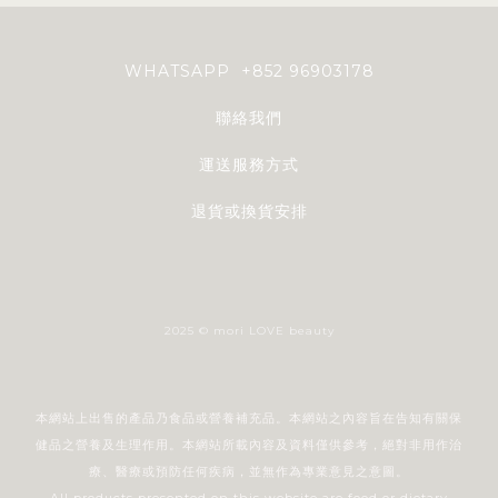
WHATSAPP +852 96903178
聯絡我們
運送服務方式
退貨或換貨安排
2025 © mori LOVE beauty
本網站上出售的產品乃食品或營養補充品。本網站之內容旨在告知有關保
健品之營養及生理作用。本網站所載內容及資料僅供參考，絕對非用作治
療、醫療或預防任何疾病，並無作為專業意見之意圖。
All products presented on this website are food or dietary