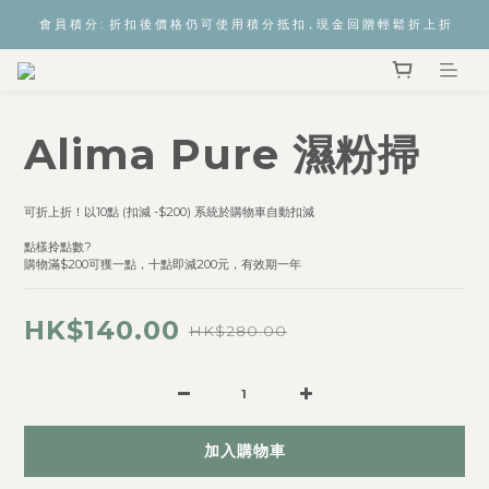
會 員 積 分 :  折 扣 後 價 格 仍 可 使 用 積 分 抵 扣，現 金 回 贈 輕 鬆 折 上 折
Alima Pure 濕粉掃
可折上折！以10點 (扣減 -$200) 系統於購物車自動扣減  
點樣拎點數? 
購物滿$200可獲一點，十點即減200元，有效期一年
HK$140.00
HK$280.00
加入購物車