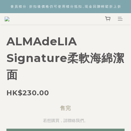
會 員 積 分 :  折 扣 後 價 格 仍 可 使 用 積 分 抵 扣，現 金 回 贈 輕 鬆 折 上 折
ALMAdeLIA
Signature柔軟海綿潔
面
HK$230.00
售完
若想購買，請聯絡我們。