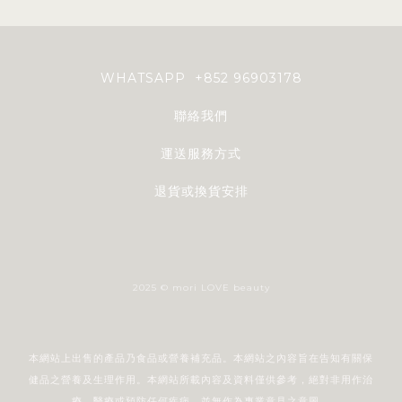
WHATSAPP +852 96903178
聯絡我們
運送服務方式
退貨或換貨安排
2025 © mori LOVE beauty
本網站上出售的產品乃食品或營養補充品。本網站之內容旨在告知有關保
健品之營養及生理作用。本網站所載內容及資料僅供參考，絕對非用作治
療、醫療或預防任何疾病，並無作為專業意見之意圖。