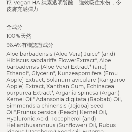
17. Vegan HA 純素透明質酸：強效吸住水份，令
皮膚充滿彈力
全成分：
100％天然
96.4%有機認證成分
Aloe barbadensis (Aloe Vera) Juice* (and)
Hibiscus sabdariffa FlowerExtract*, Aloe
barbadensis (Aloe Vera) Extract* (and)
Ethanol*, Glycerin*, Kunzeapomifera (Emu
Apple) Extract, Solanum aviculare (Kangaroo
Apple) Extract, Xanthan Gum, Echinacea
purpurea Extract*, Argania spinosa (Argan)
Kernel Oil*,Adansonia digitata (Baobab) Oil,
Simmondsia chinensis (Jojoba) Seed
Oil*,Prunus persica (Peach) Kernel Oil,
Hyaluronic Acid, Tocopherol (and)
Helianthusannuus (Sunflower) Oil, Rubus
idaeus (Raspberry) Seed Oil, Euterpe