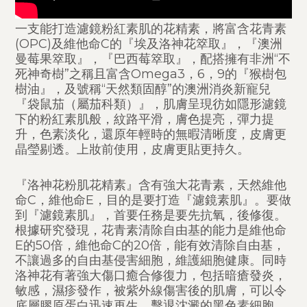
一支能打造濾鏡粉紅素肌的花精素，將富含花青素
(OPC)及維他命C的『埃及洛神花箤取』，『澳洲
曼莓果箤取』，『巴西莓箤取』，配搭擁有非洲“不
死神奇樹”之稱且富含Omega3，6，9的『猴樹包
樹油』，及號稱“天然類固醇”的澳洲消炎新寵兒
『袋鼠茄（屬茄科類）』，肌膚呈現彷如隱形濾鏡
下的粉紅素肌般，紋路平滑，膚色提亮，彈力提
升，色素淡化，還原年輕時的無暇清晰度，皮膚更
晶瑩剔透。上妝前使用，皮膚更貼更持久。
『洛神花粉肌花精素』含有強大花青素，天然維他
命C，維他命E，目的是要打造『濾鏡素肌』。要做
到『濾鏡素肌』，首要任務是要先抗氧，後修復。
根據研究發現，花青素清除自由基的能力是維他命
E的50倍，維他命C的20倍，能有效清除自由基，
不讓過多的自由基侵害細胞，維護細胞健康。同時
洛神花有著強大傷口癒合修復力，包括暗瘡發炎，
敏感，濕疹發作，被紫外線傷害後的肌膚，可以令
底層膠原蛋白迅速再生，擊退沈澱的黑色素細胞，