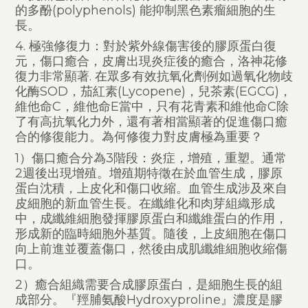
的多酚(polyphenols) 能抑制黑色素瘤細胞的生
長。
4. 極強修復力：對於紫外線傷害後的膠原蛋白復
元，傷口癒合，皮膚出現炎症後的癒合，洛神花修
復力非常顯著. 在眾多有效抗氧化劑例如過氧化物歧
化酶SOD，茄紅素(Lycopene)，兒茶素(EGCG)，
維他命C，維他命E當中，只有花青素和維他命C除
了有高抗氧化力外，還有著相當顯著的促進傷口癒
合的修復能力。為何修復力對皮膚極為重要？
1）傷口癒合分為3階段：炎症，增殖，重塑。通常
2週後出現增殖。增殖期特徵在於血管生成，膠原
蛋白沈積，上皮化和傷口收縮。血管生成涉及來自
皮細胞的新血管生長。在纖維化和肉芽組織形成
中，成纖維細胞發揮膠原蛋白和纖維蛋白的作用，
形成新的臨時細胞外基質。隨後，上皮細胞在傷口
向上前進並覆蓋傷口，然後由成肌纖維細胞收縮傷
口。
2）癒合組織需要合成膠原蛋白，是細胞生長的組
成部分。『羥脯氨酸Hydroxyproline』濃度是膠