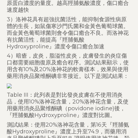
原蛋白濃度的量度。越高羥脯氨酸濃度，傷口癒合
速度越快
3）洛神花具有超強抗菌活性，能抑制食源性病原
體的生長，如鼠傷寒沙門氏菌和金黃色葡萄球菌。
而金黃色葡萄球菌則會令傷口癒合不良。而洛神花
有抗菌活性，能提高『羥脯氨酸
Hydroxyproline』濃度令傷口癒合加速
4）暗瘡，皮炎，脂溢性皮炎，皮膚發生的炎症傷
口都需要細胞復原及癒合程序。測試結果顯示，使
用含有10%及20%洛神花的軟膏樣本，效果與使用
藥用消炎品聚维酮碘非常接近。以下是測試結果：
Table III：此列表是對比發炎皮膚在不使用消炎
品，使用10%洛神花含量，20%洛神花含量，及使
用藥用消炎品聚维酮碘（povidone iodine)後，
『羥脯氨酸Hydroxyproline』濃度對比圖。
測試結果：使用20%洛神花含量，第16天『羥脯氨
酸Hydroxyproline』濃度上升至74.9，而藥用消