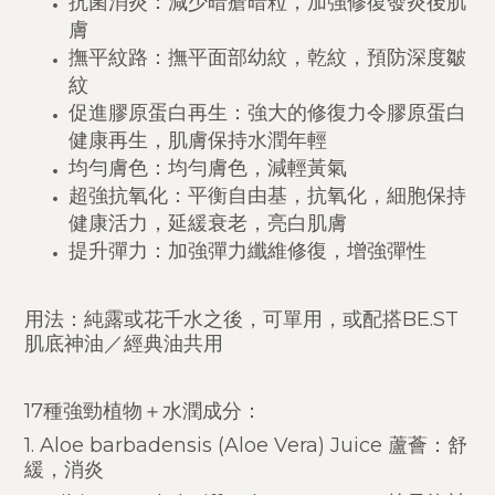
抗菌消炎：減少暗瘡暗粒，加強修復發炎後肌
膚
撫平紋路：撫平面部幼紋，乾紋，預防深度皺
紋
促進膠原蛋白再生：強大的修復力令膠原蛋白
健康再生，肌膚保持水潤年輕
均勻膚色：均勻膚色，減輕黃氣
超強抗氧化：平衡自由基，抗氧化，細胞保持
健康活力，延緩衰老，亮白肌膚
提升彈力：加強彈力纖維修復，增強彈性
用法：純露或花千水之後，可單用，或配搭BE.ST
肌底神油／經典油共用
17種強勁植物＋水潤成分：
1. Aloe barbadensis (Aloe Vera) Juice 蘆薈：舒
緩，消炎