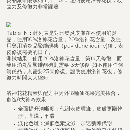
炎品聚维酮碘則上升至81.8. 證明使用洛神花後，殺
菌力及修復力非常顯著
Table IN：此列表是對比發炎皮膚在不使用消炎
品，使用10%洛神花含量，20%洛神花含量，及使
用藥用消炎品聚维酮碘（povidone iodine)後，表
皮修復需要的日子。
測試結果：使用20%洛神花含量，第14天修復，而
藥用消炎品聚维酮碘則需要13天修復. 如不使用任何
消炎品，則需要23天修復。證明使用洛神花後，修
復力時間大大縮短
洛神花花精素與配方中另外16種仙花果完美揉合，
創造8大神奇效果：
全面提升清晰度：代謝表皮瑕疵，皮膚更顯乾
淨，亮澤，平滑
淡化色斑：減低色素沈澱，加速新陳代謝