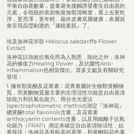
平衡自由基數量，盡量避免接觸誘發產生自由基的
元素，令瑕疵的表面恢復無暇清晰度，看上去更乾
淨，更亮澤，更年輕。最終皮膚底層健康，表層就
會呈現晶瑩剔透的『濾鏡素肌』了。
埃及洛神花箤取 Hibiscus sabdariffa Flower
Extract
洛神花以強效抗氧化而為人熟悉，除此之外，洛神
花的修復力Healing Power，及抗菌性Anti-
inflammation也相當傑出。眾多文獻及有關研究
發現：
1. 擁有類黃酮及花青素：花青素屬於生物類黃酮物
質，而黃酮物質最主要的生理活性功能是自由基清
除能力和抗氧化能力。用分光光度法
(spectrophotometric method)測定『洛神花』
總黃酮total flavonols含量，及花青素
anthocyanin contents含量，以及用鐵離子抗氧
化能力（FRAP）測定來確定自由基清除活性，結
果發現：洛神花具有較高的單寧，類黃酮和花色素