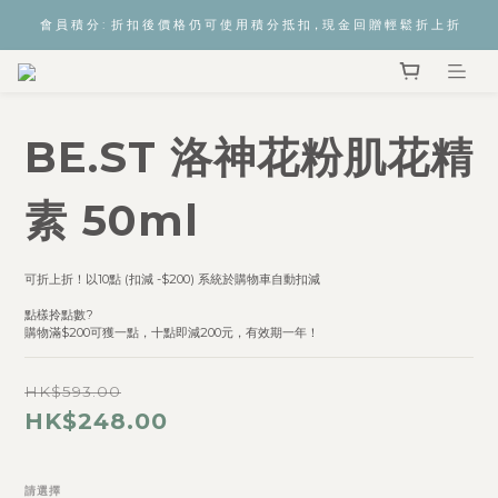
會 員 積 分 :  折 扣 後 價 格 仍 可 使 用 積 分 抵 扣，現 金 回 贈 輕 鬆 折 上 折
BE.ST 洛神花粉肌花精
素 50ml
可折上折！以10點 (扣減 -$200) 系統於購物車自動扣減  
點樣拎點數? 
購物滿$200可獲一點，十點即減200元，有效期一年！
HK$593.00
HK$248.00
請選擇