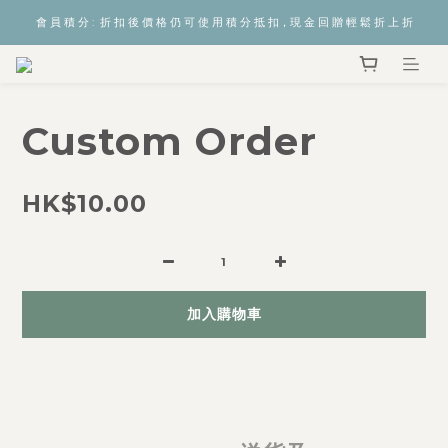
會 員 積 分 :  折 扣 後 價 格 仍 可 使 用 積 分 抵 扣，現 金 回 贈 輕 鬆 折 上 折
Custom Order
HK$10.00
加入購物車