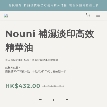
會 員 積 分 :  折 扣 後 價 格 仍 可 使 用 積 分 抵 扣，現 金 回 贈 輕 鬆 折 上 折
Nouni 補濕淡印高效
精華油
可以10點 (扣減 -$200) 系統於購物車自動扣減  
點樣拎點數? 
購物滿$200可獲一點，十點即減200元，有效期一年
HK$432.00
HK$480.00