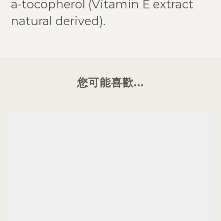
a-tocopherol (Vitamin E extract
natural derived).
您可能喜歡...