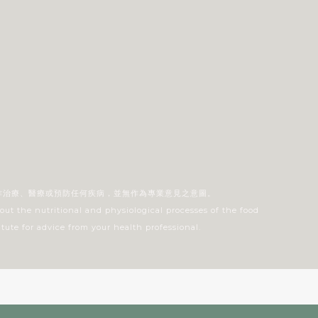
作治療、醫療或預防任何疾病，並無作為專業意見之意圖。
out the nutritional and physiological processes of the food
tute for advice from your health professional.