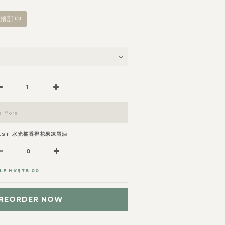
預訂中
e More
E.ST 水光橘香橙花果凍唇油
LE HK$78.00
REORDER NOW