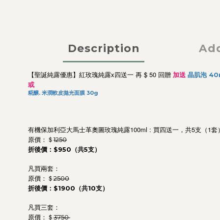
Description
Add
【聖誕純露優惠】紅玫瑰純露x四送一 再 $ 50 回贈
加送
晶肌泡 40m
或
糀醸. 米潤軟皮拋光面膜 30g
有機保加利亞大馬士革奧圖玫瑰純露100ml : 買四送一，共5支（1套
原價：＄
1250
折後價：$950（共5支）
凡買兩套：
原價：＄
2500
折後價：$1900（共10支）
凡買三套：
原價：＄
3750