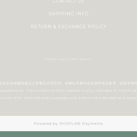
CONTACT US
SHIPPING INFO
RETURN & EXCHANGE POLICY
2025 © mori LOVE beauty
旨在告知有關保健品之營養及生理作用。本網站所載內容及資料僅供參考，絕對非用
 supplements. The content on this website is only intended to inform ab
 site is for informational purposes only and is not intended as a substi
Powered by
SHOPLINE Payments