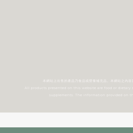
本網站上出售的產品乃食品或營養補充品。本網站之內容
All products presented on this website are food or dietary
supplements. The information provided on this