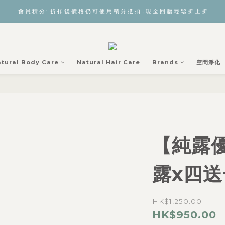
會 員 積 分 :  折 扣 後 價 格 仍 可 使 用 積 分 抵 扣，現 金 回 贈 輕 鬆 折 上 折
tural Body Care
Natural Hair Care
Brands
空間淨化
【純露
露x四送
HK$1,250.00
HK$950.00