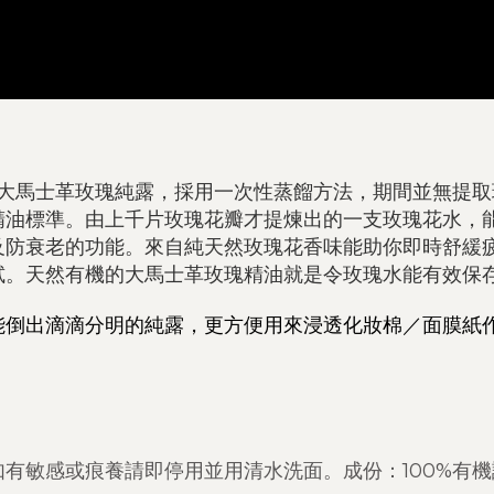
亞大馬士革玫瑰純露，採用一次性蒸餾方法，期間並無提取珍
04%精油標準。由上千片玫瑰花瓣才提煉出的一支玫瑰花水
及防衰老的功能。來自純天然玫瑰花香味能助你即時舒緩
。天然有機的大馬士革玫瑰精油就是令玫瑰水能有效保存
能倒出滴滴分明的純露，更方便用來浸透化妝棉／面膜紙
有敏感或痕養請即停用並用清水洗面。成份：100%有