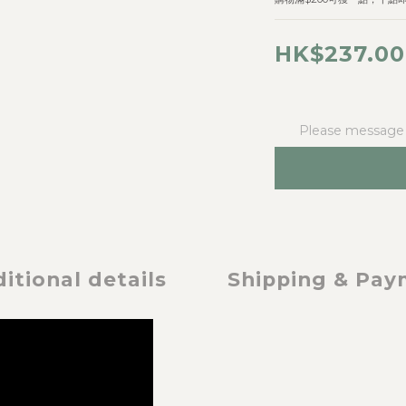
HK$237.00
Please message t
itional details
Shipping & Pa