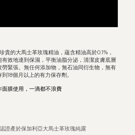
貴的大馬士革玫瑰精油，蘊含精油高於0.1%，
，能有效地達到保濕，平衡油脂分泌，清潔皮膚底層
疲勞緊張。無任何添加物，無石油同衍生物，無有
到18個月以上的有力保存劑。
作面膜使用，一滴都不浪費
機認證產於保加利亞大馬士革玫瑰純露