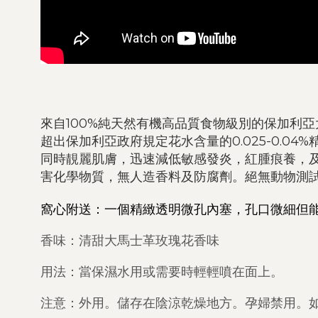
來自100%純天然有機高品質食物級別的保加利
超出保加利亞政府規定花水含量的0.025-0.
同時靚麗肌膚，迅速減低敏感發炎，紅腫痕養，
害化學物質，無人造香料及防腐劑。絕無動物測試
窩心附送：一個精緻透明微孔內塞，孔口微細但
香味：清甜大馬士革玫瑰花香味
用法：當保濕水用或需要時輕輕噴在面上。
注意：外用。儲存在陰涼乾燥地方。孕婦禁用。如