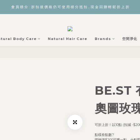
會 員 積 分 :  折 扣 後 價 格 仍 可 使 用 積 分 抵 扣，現 金 回 贈 輕 鬆 折 上 折
tural Body Care
Natural Hair Care
Brands
空間淨化
BE.S
奧圖玫瑰
可折上折！以10點 (扣減 -$2
點樣拎點數? 
購物滿$200可獲一點，十點