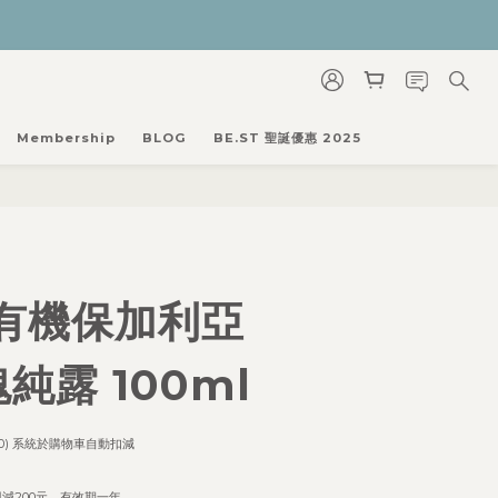
Membership
BLOG
BE.ST 聖誕優惠 2025
T 有機保加利亞
純露 100ml
00) 系統於購物車自動扣減  
即減200元，有效期一年