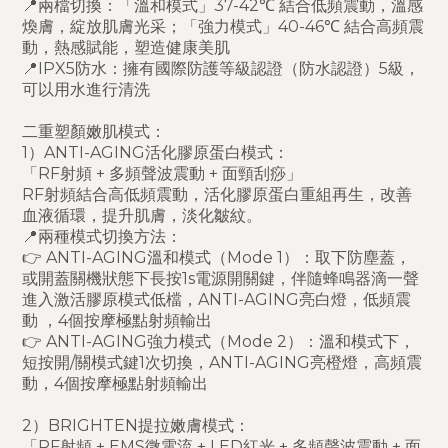
📍兩檔切換：「溫和模式」37-42℃ 結合低頻震動，溫感
煥膚，綻放肌膚光采；「強力模式」40-46℃ 結合高頻震
動，熱感賦能，塑造健康美肌
📍IPX5防水：擁有國際防護等級認證（防水認證）5級，
可以用水進行清洗
二重塑顏嫩肌模式：
1）ANTI-AGING活化膠原蛋白模式：
「RF射頻 + 多頻聲波震動 + 面頸刮痧」
RF射頻結合高低頻震動，活化膠原蛋白重組再生，改善
血液循環，提升肌膚，淡化皺紋。
📍兩種模式切換方法：
👉 ANTI-AGING溫和模式（Mode 1）：取下防塵蓋，
或開蓋關機狀態下長按1s電源開關鍵，伴隨蜂鳴器滴一聲
進入激活膠原模式低檔，ANTI-AGING亮白燈，低頻震
動 ，4個按摩極點射頻輸出
👉 ANTI-AGING強力模式（Mode 2）：溫和模式下，
短按開/關模式鍵1次切換，ANTI-AGING亮橙燈，高頻震
動，4個按摩極點射頻輸出
2）BRIGHTEN提拉嫩膚模式：
「RF射頻 + EMS微電流 + LED紅光 + 多頻聲波震動 + 面