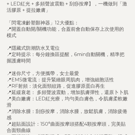
+ LED紅光 + 多頻聲波震動 + 刮痧按摩】，一機做到「激
活膠原 + 提拉嫩膚」
「閃電凍齡塑顏神器」12大優點：
📍開蓋自動開/關機功能，合蓋前會自動保存上次使用的
模式
📍隱藏式防潮防水叉電位
📍定時提示：每分鐘換區提醒，6min自動關機，精準把
握護膚時間
📍迷你尺寸，方便攜帶，女士最愛
📍EMS微電流：提升緊緻眼周肌肉，增強細胞活性
📍RF射頻：淡化面頸紋路，促進膠原蛋白再生
📍延緩衰老： 多頻聲波震動，增加肌膚彈性，還原卜卜肌
📍美白嫩膚：LED紅光療，均勻美白膚色，令肌膚柔軟嫩
滑
📍消除水腫：刮痧按摩，消除水腫，放鬆肌膚，消除疲倦
感
📍超貼面設計：150°曲面按摩頭搭配4顆按摩頭，完美貼
合面頸曲線