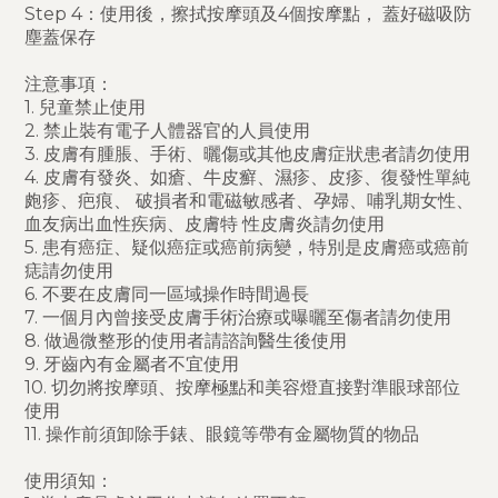
Step 4：使用後，擦拭按摩頭及4個按摩點， 蓋好磁吸防
塵蓋保存
注意事項：
1. 兒童禁止使用
2. 禁止裝有電子人體器官的人員使用
3. 皮膚有腫脹、手術、曬傷或其他皮膚症狀患者請勿使用
4. 皮膚有發炎、如瘡、牛皮癬、濕疹、皮疹、復發性單純
皰疹、疤痕、 破損者和電磁敏感者、孕婦、哺乳期女性、
血友病出血性疾病、皮膚特 性皮膚炎請勿使用
5. 患有癌症、疑似癌症或癌前病變，特別是皮膚癌或癌前
痣請勿使用
6. 不要在皮膚同一區域操作時間過長
7. 一個月內曾接受皮膚手術治療或曝曬至傷者請勿使用
8. 做過微整形的使用者請諮詢醫生後使用
9. 牙齒內有金屬者不宜使用
10. 切勿將按摩頭、按摩極點和美容燈直接對準眼球部位
使用
11. 操作前須卸除手錶、眼鏡等帶有金屬物質的物品
使用須知：