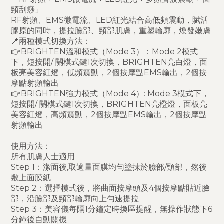
頸刮痧」
RF射頻、EMS微電流、LED紅光結合高低頻震動，賦活
膠原的同時，提拉臉部、頸部肌膚，重塑輪廓，煥發嫩膚
📍兩種模式切換方法：
👉BRIGHTEN溫和模式（Mode 3）：Mode 2模式
下，短按開/ 關模式鍵1次切換，BRIGHTEN亮白燈，面
板亮美容紅燈，低頻震動，2個按摩點EMS輸出，2個按
摩點射頻輸出
👉BRIGHTEN強力模式（Mode 4）: Mode 3模式下，
短按開/ 關模式鍵1次切換，BRIGHTEN亮橙燈，面板亮
美容紅燈，高頻震動，2個按摩點EMS輸出，2個按摩點
射頻輸出
使用方法：
所有肌膚人士適用
Step 1：潔面後,取適量面膜均勻塗抹於臉部/頸部，然後
敷上面膜紙
Step 2：選擇模式後，將曲面按摩頭及4個按摩點貼近臉
部，沿臉部及頸部輪廓向上勻速提拉
Step 3：美容儀每隔1分鐘定時換區提醒，無操作狀態下6
分鐘後自動關機