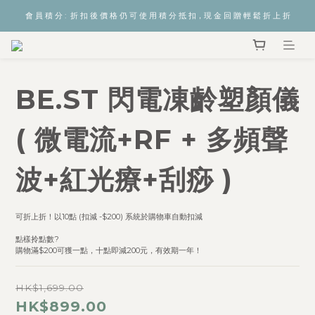
會 員 積 分 :  折 扣 後 價 格 仍 可 使 用 積 分 抵 扣，現 金 回 贈 輕 鬆 折 上 折
BE.ST 閃電凍齡塑顏儀
( 微電流+RF + 多頻聲
波+紅光療+刮痧 )
可折上折！以10點 (扣減 -$200) 系統於購物車自動扣減  
點樣拎點數? 
購物滿$200可獲一點，十點即減200元，有效期一年！
HK$1,699.00
HK$899.00