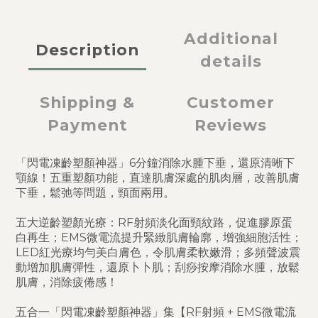
Additional
Description
details
Shipping &
Customer
Payment
Reviews
「閃電凍齡塑顏神器」6分鐘消除水腫下垂，還原清晰下
顎線！五重塑顏功能，直達肌膚深處的肌肉層，改善肌膚
下垂，鬆弛等問題，頸面兩用。
五大逆齡塑顏光療：RF射頻淡化面頸紋路，促進膠原蛋
白再生；EMS微電流提升緊緻肌膚輪廓，增強細胞活性；
LED紅光療均勻美白膚色，令肌膚柔軟嫩滑；多頻聲波震
動增加肌膚彈性，還原卜卜肌；刮痧按摩消除水腫，放鬆
肌膚，消除疲倦感！
五合一「閃電凍齡塑顏神器」集【RF射頻 + EMS微電流