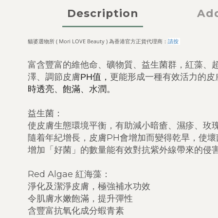
Description
Add
貓婆選物所 ( Mori LOVE Beauty ) 為香港官方正貨代理商：
請按
富含豐富的維他命、礦物質、益生菌群，紅藻、
澤、調節皮膚
更能形成一種有效活力的皮
PH值，
時透亮、飽滿、水潤。
益生菌：
使皮膚生態環境平衡，有助減小暗瘡、濕疹、玫
隨着年紀增長，皮膚PH會增加而變得乾旱，使壞
增加「好菌」的數量能有效對抗紫外線帶來的侵
Red Algae 紅海藻：
淨化及潔淨皮膚，極強補水功效
令肌膚水嫩飽滿，提升彈性
含豐富抗氧化成分蝦青素