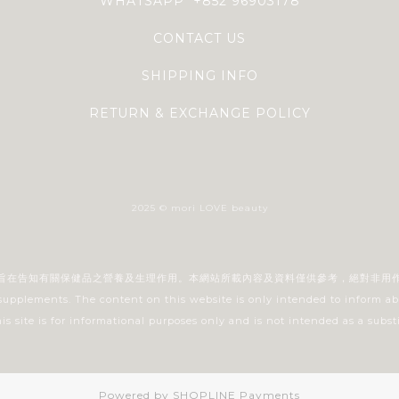
WHATSAPP +852 96903178
CONTACT US
SHIPPING INFO
RETURN & EXCHANGE POLICY
2025 © mori LOVE beauty
旨在告知有關保健品之營養及生理作用。本網站所載內容及資料僅供參考，絕對非用
 supplements. The content on this website is only intended to inform ab
 site is for informational purposes only and is not intended as a substi
Powered by
SHOPLINE Payments