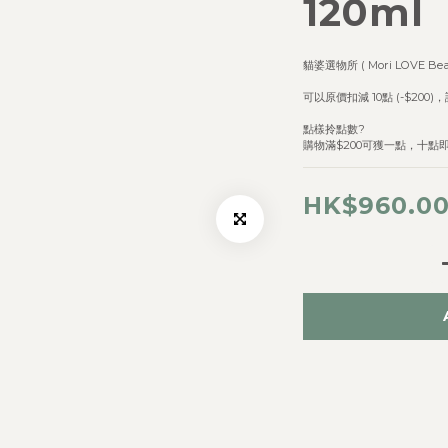
120ml
貓婆選物所 ( Mori LOVE 
可以原價扣減 10點 (-$200)，
點樣拎點數? 
購物滿$200可獲一點，十點
HK$960.0