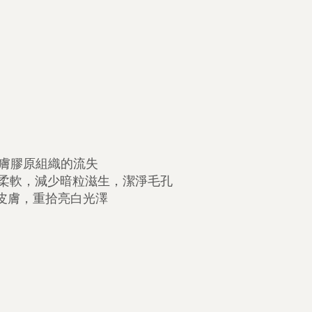
 保護皮膚膠原組織的流失
滑柔軟，減少暗粒滋生，
潔淨毛孔
暗啞皮膚，重拾亮白光澤