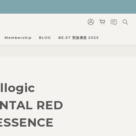
Membership
BLOG
BE.ST 聖誕優惠 2025
llogic
NTAL RED
ESSENCE