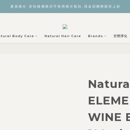
會 員 積 分 :  折 扣 後 價 格 仍 可 使 用 積 分 抵 扣，現 金 回 贈 輕 鬆 折 上 折
tural Body Care
Natural Hair Care
Brands
空間淨化
Natura
ELEME
WINE 