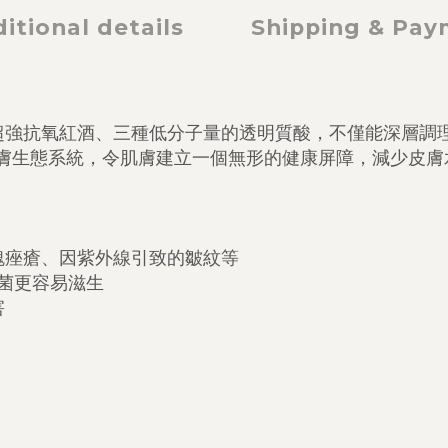
itional details
Shipping & Pa
超強抗氧紅酒、
三種低分子量的透明質酸，不僅能深層調
膚生態系統，
令肌膚建立一個無形的健康屏障，減少皮膚
瑰痤瘡、
因紫外線引致的皺紋等
菌更容易滋生
害