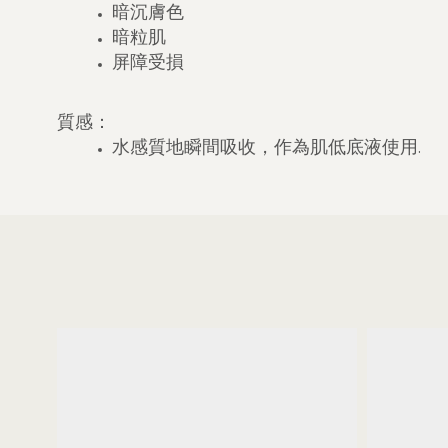
暗沉膚色
暗粒肌
屏障受損
質感：
水感質地瞬間吸收，作為肌低底液使用.