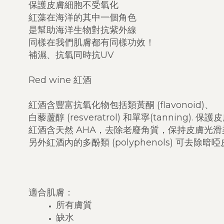
保護皮膚細胞不受氧化
紅藻在海洋的其中一個角色
是幫助海洋生物對抗紫外線
同樣在我們肌膚都有同樣功效！
補濕、抗氧同時抗UV
Red wine 紅酒
紅酒含豐富抗氧化物包括類黃酮 (flavonoid)、
白藜蘆醇 (resveratrol) 和單寧(tanning).
紅酒含天然 AHA，去除老廢角質，保持皮膚光
另外紅酒內的多酚類 (polyphenols) 可去除
適合肌膚：
所有膚質
缺水