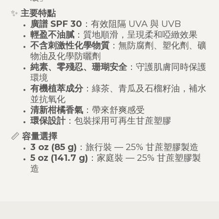
✨
主要特點
廣譜 SPF 30
：有效阻隔 UVA 與 UVB
輕盈不油膩
：質地順滑，呈現柔和啞緻效果
不含刺激性化學物質
：無防腐劑、塑化劑、礦
物油及化學防曬劑
純素、零殘忍、珊瑚安全
：守護肌膚同時保護
環境
有機植萃成分
：綠茶、青瓜及石榴籽油，補水
並抗氧化
清新柑橘香氣
：帶來舒爽感受
環保設計
：包裝採用可再生甘蔗塑膠
📏
容量選擇
3 oz (85 g)
：旅行裝 — 25% 甘蔗塑膠製造
5 oz (141.7 g)
：家庭裝 — 25% 甘蔗塑膠製
造