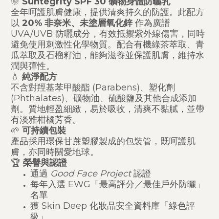
🌞
Suntegrity SPF 30 礦物身體防曬乳
全年呵護肌膚健康，提供清爽持久的防護。此配方
以
20% 非奈米、未塗層氧化鋅
作為廣譜
UVA/UVB 防曬成分，有效抵禦紫外線傷害，同時
避免使用刺激性化學物質。配合有機綠茶萃取、青
瓜萃取及石榴籽油，能夠滋養並保護肌膚，維持水
潤與彈性。
💧
純淨配方
不含對羥基苯甲酸酯 (Parabens)、塑化劑
(Phthalates)、礦物油、硫酸鹽及其他合成添加
劑。質地輕盈細緻，易於吸收，清爽不黏膩，並帶
有淡雅柑橘芳香。
🌱
可持續包裝
產品採用環保甘蔗塑膠製成的包裝管，既呵護肌
膚，亦同時關愛地球。
🏆
榮譽與認證
通過
Good Face Project
認證
每年入選 EWG「最高評分／最佳戶外防曬」
名單
獲 Skin Deep 化妝品安全資料庫「綠色評
級」